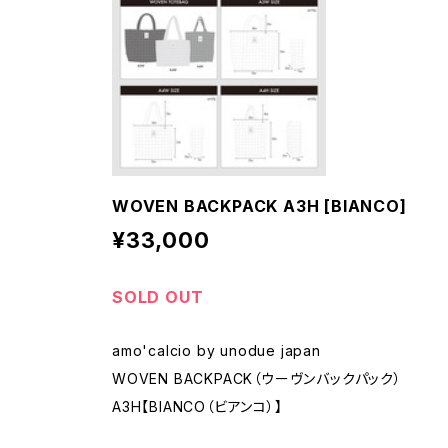
WOVEN BACKPACK A3H [BIANCO]
¥33,000
SOLD OUT
amo'calcio by unodue japan
WOVEN BACKPACK（ウーヴンバックパック）
A3H【BIANCO（ビアンコ）】