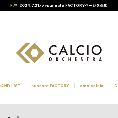
2024.7.21>>>suneate FACTORYページを追加
RAND LIST
suneate FACTORY
amo'calcio
C