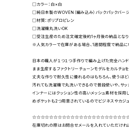
□カラー：白×白
□純日本製のWOVEN（編み込み）バックパックバー
□材質：ポリプロピレン
□洗濯機丸洗いOK
□受注生産のため注文確定後約1ヶ月後の納品となり
※人気カラーで在庫がある場合、1週間程度で納品に
日本の職人が１つ１つ手作りで編み上げた完全ハンド
まま生産するファクトリーチューンモデルをカルチョを
丈夫な作りで耐久性に優れるのはもちろん、使うほど
汚れても洗濯機で丸洗いできるので普段使いや、サッ
インナーにはクッション性の高いメッシュ素材を採用
めポケットも2つ用意されているのでビジネスやカジ
☆☆☆☆☆☆☆☆☆☆☆☆☆☆☆☆☆☆☆☆☆☆
在庫切れの際はお問合せメールを入れていただけれ