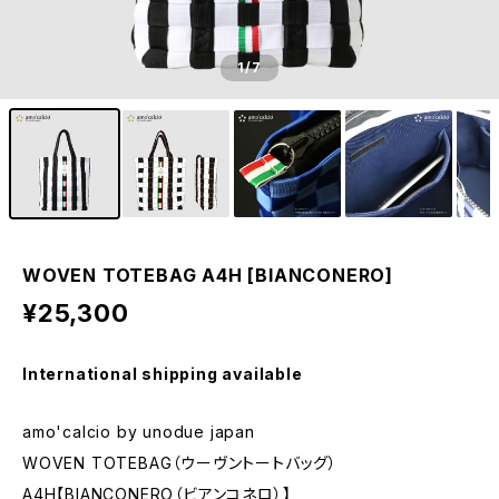
1
/7
WOVEN TOTEBAG A4H [BIANCONERO]
¥25,300
International shipping available
amo'calcio by unodue japan
WOVEN TOTEBAG（ウーヴントートバッグ）
A4H【BIANCONERO（ビアンコネロ）】