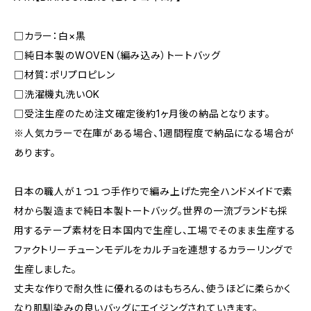
□カラー：白×黒
□純日本製のWOVEN（編み込み）トートバッグ
□材質：ポリプロピレン
□洗濯機丸洗いOK
□受注生産のため注文確定後約1ヶ月後の納品となります。
※人気カラーで在庫がある場合、1週間程度で納品になる場合が
あります。
日本の職人が１つ１つ手作りで編み上げた完全ハンドメイドで素
材から製造まで純日本製トートバッグ。世界の一流ブランドも採
用するテープ素材を日本国内で生産し、工場でそのまま生産する
ファクトリーチューンモデルをカルチョを連想するカラーリングで
生産しました。
丈夫な作りで耐久性に優れるのはもちろん、使うほどに柔らかく
なり肌馴染みの良いバッグにエイジングされていきます。