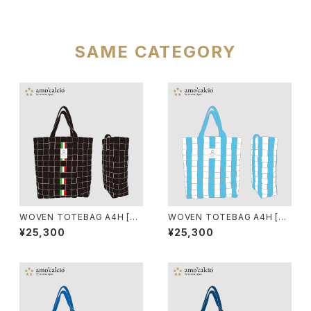
SAME CATEGORY
WOVEN TOTEBAG A4H [NE
WOVEN TOTEBAG A4H [AR
RO]
GENTINA]
¥25,300
¥25,300