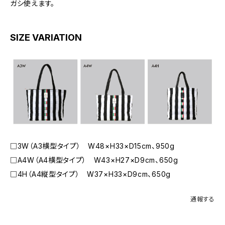
ガシ使えます。
SIZE VARIATION
□3W（A3横型タイプ） W48×H33×D15cm、950g
□A4W（A4横型タイプ） W43×H27×D9cm、650g
□4H（A4縦型タイプ） W37×H33×D9cm、650g
通報する