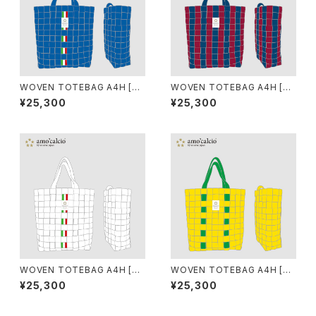
WOVEN TOTEBAG A4H [AZ
WOVEN TOTEBAG A4H [BA
ZURI]
RCELONA]
¥25,300
¥25,300
WOVEN TOTEBAG A4H [BI
WOVEN TOTEBAG A4H [SE
ANCO]
LECAO]
¥25,300
¥25,300