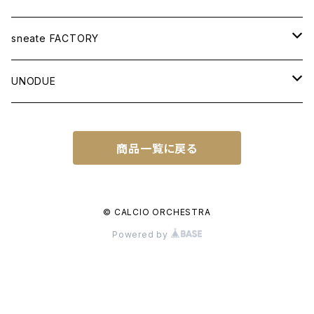
APPAREL
sneate FACTORY
T-SHIRT
BAG
ORIGINAL DESIGN
UNODUE
OTHER ITEMS
WOVEN TOTEBAG A3W
OTHER GOODS
CUSTOM ORDER
BALL
商品一覧に戻る
WOVEN TOTEBAG A4W
NATIONAL IDENTITY SERIES
FUTSAL BALL
SOCCER NOTE
WOVEN TOTEBAG A4H
NATIONAL IDENTITY SERIES WC
© CALCIO ORCHESTRA
Powered by
WOVEN BACKPACK A3H
TOWN IDENTITY SERIES
JAPAN EDITION