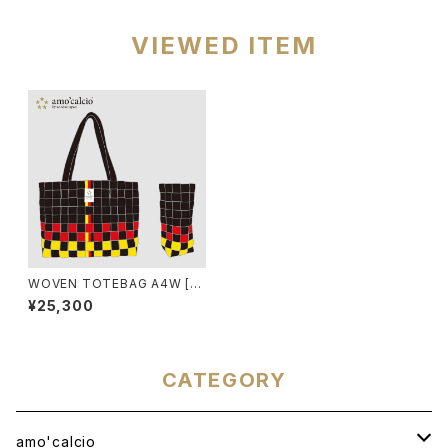
VIEWED ITEM
WOVEN TOTEBAG A4W [G
ERMANIA]
¥25,300
CATEGORY
amo'calcio