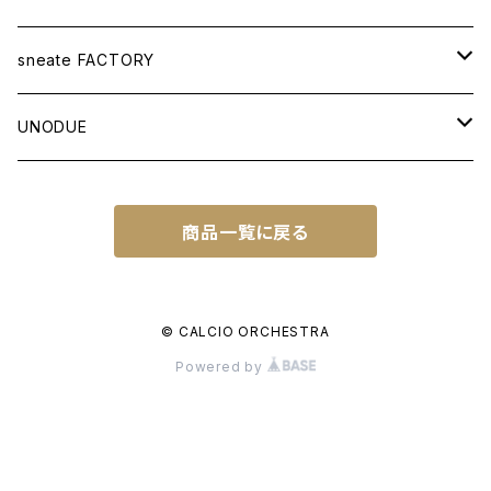
APPAREL
sneate FACTORY
T-SHIRT
BAG
ORIGINAL DESIGN
UNODUE
OTHER ITEMS
WOVEN TOTEBAG A3W
OTHER GOODS
CUSTOM ORDER
BALL
商品一覧に戻る
WOVEN TOTEBAG A4W
NATIONAL IDENTITY SERIES
FUTSAL BALL
SOCCER NOTE
WOVEN TOTEBAG A4H
NATIONAL IDENTITY SERIES WC
© CALCIO ORCHESTRA
Powered by
WOVEN BACKPACK A3H
TOWN IDENTITY SERIES
JAPAN EDITION