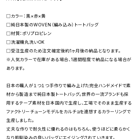
□カラー：黒×赤×黄
□純日本製のWOVEN（編み込み）トートバッグ
□材質：ポリプロピレン
□洗濯機丸洗いOK
□受注生産のため注文確定後約1ヶ月後の納品となります。
※人気カラーで在庫がある場合、1週間程度で納品になる場合が
あります。
日本の職人が１つ１つ手作りで編み上げた完全ハンドメイドで素
材から製造まで純日本製トートバッグ。世界の一流ブランドも採
用するテープ素材を日本国内で生産し、工場でそのまま生産する
ファクトリーチューンモデルをカルチョを連想するカラーリングで
生産しました。
丈夫な作りで耐久性に優れるのはもちろん、使うほどに柔らかく
なり肌馴染みの良いバッグにエイジングされていきます。