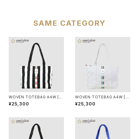
SAME CATEGORY
WOVEN TOTEBAG A4W [BI
WOVEN TOTEBAG A4W [BI
ANCONERO]
ANCO]
¥25,300
¥25,300