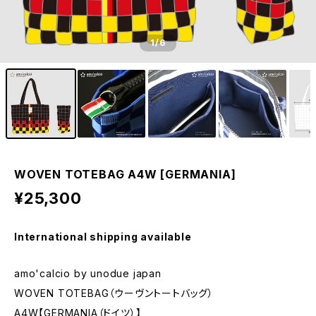
1
/6
WOVEN TOTEBAG A4W [GERMANIA]
¥25,300
International shipping available
amo'calcio by unodue japan
WOVEN TOTEBAG（ウーヴントートバッグ）
A4W【GERMANIA（ドイツ）】