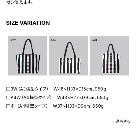
ガシ使えます。
SIZE VARIATION
□3W（A3横型タイプ） W48×H33×D15cm、950g
□A4W（A4横型タイプ） W43×H27×D9cm、650g
□4H（A4縦型タイプ） W37×H33×D9cm、650g
通報する