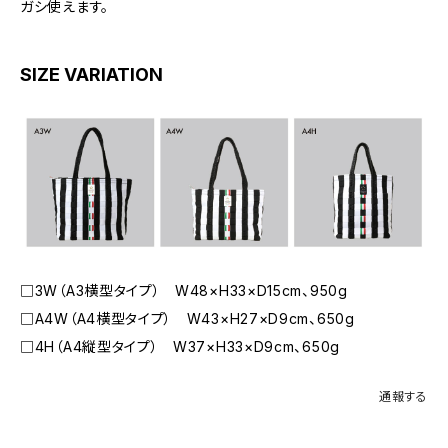
ガシ使えます。
SIZE VARIATION
□3W（A3横型タイプ） W48×H33×D15cm、950g
□A4W（A4横型タイプ） W43×H27×D9cm、650g
□4H（A4縦型タイプ） W37×H33×D9cm、650g
通報する