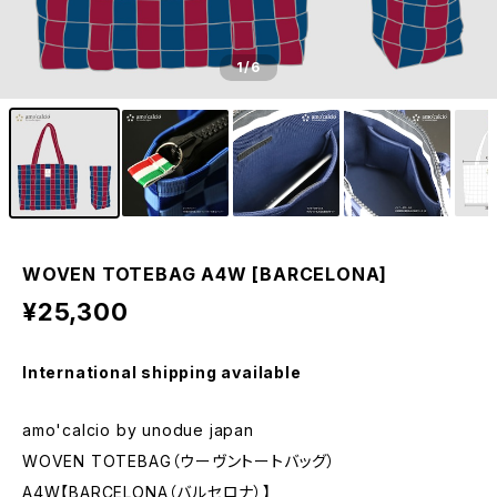
1
/6
WOVEN TOTEBAG A4W [BARCELONA]
¥25,300
International shipping available
amo'calcio by unodue japan
WOVEN TOTEBAG（ウーヴントートバッグ）
A4W【BARCELONA（バルセロナ）】