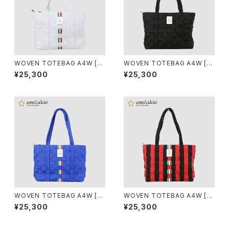
WOVEN TOTEBAG A4W [BI
WOVEN TOTEBAG A4W [N
ANCO]
ERO]
¥25,300
¥25,300
WOVEN TOTEBAG A4W [A
WOVEN TOTEBAG A4W [R
ZZURRI]
OSSONERO]
¥25,300
¥25,300