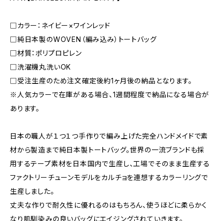
□カラー：ネイビー×ワインレッド
□純日本製のWOVEN（編み込み）トートバッグ
□材質：ポリプロピレン
□洗濯機丸洗いOK
□受注生産のため注文確定後約1ヶ月後の納品となります。
※人気カラーで在庫がある場合、1週間程度で納品になる場合が
あります。
日本の職人が１つ１つ手作りで編み上げた完全ハンドメイドで素
材から製造まで純日本製トートバッグ。世界の一流ブランドも採
用するテープ素材を日本国内で生産し、工場でそのまま生産する
ファクトリーチューンモデルをカルチョを連想するカラーリングで
生産しました。
丈夫な作りで耐久性に優れるのはもちろん、使うほどに柔らかく
なり肌馴染みの良いバッグにエイジングされていきます。