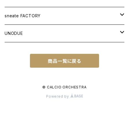
APPAREL
sneate FACTORY
T-SHIRT
BAG
ORIGINAL DESIGN
UNODUE
OTHER ITEMS
WOVEN TOTEBAG A3W
OTHER GOODS
CUSTOM ORDER
BALL
商品一覧に戻る
WOVEN TOTEBAG A4W
NATIONAL IDENTITY SERIES
FUTSAL BALL
SOCCER NOTE
WOVEN TOTEBAG A4H
NATIONAL IDENTITY SERIES WC
© CALCIO ORCHESTRA
Powered by
WOVEN BACKPACK A3H
TOWN IDENTITY SERIES
JAPAN EDITION