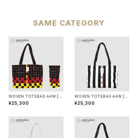
SAME CATEGORY
WOVEN TOTEBAG A4W [G
WOVEN TOTEBAG A4W [BI
ERMANIA]
ANCONERO]
¥25,300
¥25,300