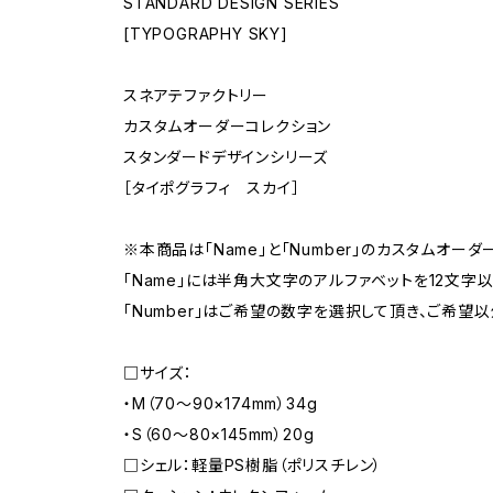
STANDARD DESIGN SERIES
[TYPOGRAPHY SKY]
スネアテファクトリー
カスタムオーダーコレクション
スタンダードデザインシリーズ
［タイポグラフィ スカイ］
※本商品は「Name」と「Number」のカスタムオーダ
「Name」には半角大文字のアルファベットを12文字
「Number」はご希望の数字を選択して頂き、ご希
□サイズ：
・M（70〜90×174mm）34g
・S（60〜80×145mm）20g
□シェル：軽量PS樹脂（ポリスチレン）