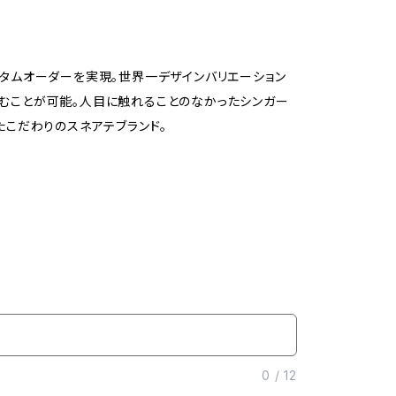
スタムオーダーを実現。世界一デザインバリエーション
を刻むことが可能。人目に触れることのなかったシンガー
たこだわりのスネアテブランド。
0
/
12