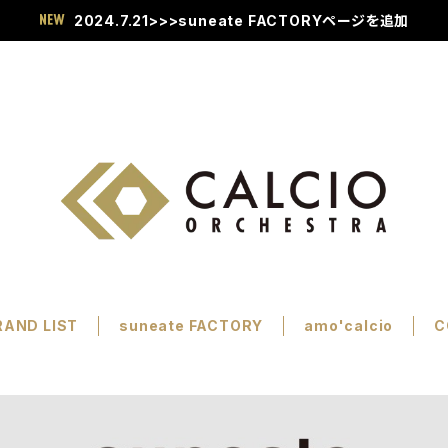
2024.7.21>>>suneate FACTORYページを追加
RAND LIST
suneate FACTORY
amo'calcio
C