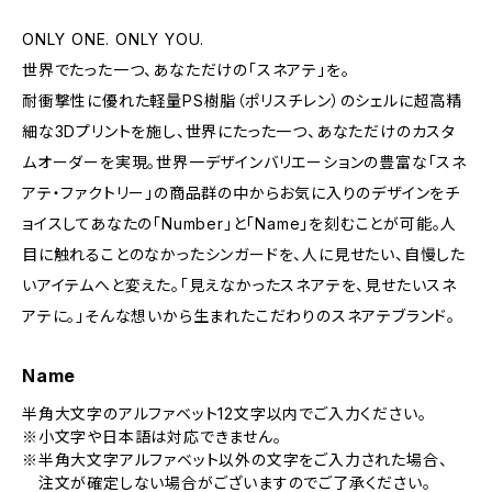
ONLY ONE. ONLY YOU.
世界でたった一つ、あなただけの「スネアテ」を。
耐衝撃性に優れた軽量PS樹脂（ポリスチレン）のシェルに超高精
細な3Dプリントを施し、世界にたった一つ、あなただけのカスタ
ムオーダーを実現。世界一デザインバリエーションの豊富な「スネ
アテ・ファクトリー」の商品群の中からお気に入りのデザインをチ
ョイスしてあなたの「Number」と「Name」を刻むことが可能。人
目に触れることのなかったシンガードを、人に見せたい、自慢した
いアイテムへと変えた。「見えなかったスネアテを、見せたいスネ
アテに。」そんな想いから生まれたこだわりのスネアテブランド。
Name
半角大文字のアルファベット12文字以内でご入力ください。
※小文字や日本語は対応できません。
※半角大文字アルファベット以外の文字をご入力された場合、
注文が確定しない場合がございますのでご了承ください。