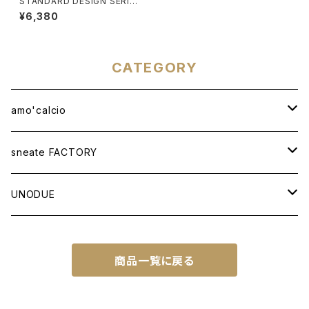
STANDARD DESIGN SERIES
[TYPOGRAPHY CANARY]
¥6,380
CATEGORY
amo'calcio
APPAREL
sneate FACTORY
T-SHIRT
BAG
ORIGINAL DESIGN
UNODUE
OTHER ITEMS
WOVEN TOTEBAG A3W
OTHER GOODS
CUSTOM ORDER
BALL
商品一覧に戻る
WOVEN TOTEBAG A4W
NATIONAL IDENTITY SERIES
FUTSAL BALL
SOCCER NOTE