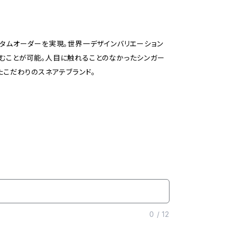
スタムオーダーを実現。世界一デザインバリエーション
を刻むことが可能。人目に触れることのなかったシンガー
たこだわりのスネアテブランド。
0
/
12