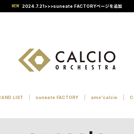
2024.7.21>>>suneate FACTORYページを追加
RAND LIST
suneate FACTORY
amo'calcio
C