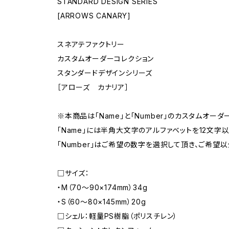
STANDARD DESIGN SERIES
[ARROWS CANARY]
スネアテファクトリー
カスタムオーダーコレクション
スタンダードデザインシリーズ
［アローズ カナリア］
※本商品は「Name」と「Number」のカスタムオーダ
「Name」には半角大文字のアルファベットを12文字
「Number」はご希望の数字を選択して頂き、ご希
□サイズ：
・M（70〜90×174mm）34g
・S（60〜80×145mm）20g
□シェル：軽量PS樹脂（ポリスチレン）