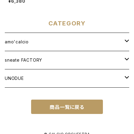
¥6,380
CATEGORY
amo'calcio
APPAREL
sneate FACTORY
T-SHIRT
BAG
ORIGINAL DESIGN
UNODUE
OTHER ITEMS
WOVEN TOTEBAG A3W
OTHER GOODS
CUSTOM ORDER
BALL
商品一覧に戻る
WOVEN TOTEBAG A4W
NATIONAL IDENTITY SERIES
FUTSAL BALL
SOCCER NOTE
WOVEN TOTEBAG A4H
NATIONAL IDENTITY SERIES WC