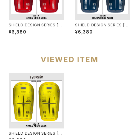
SHIELD DESIGN SERIES [RE
SHIELD DESIGN SERIES [NA
D]
VY]
¥6,380
¥6,380
VIEWED ITEM
SHIELD DESIGN SERIES [YE
LLOW]