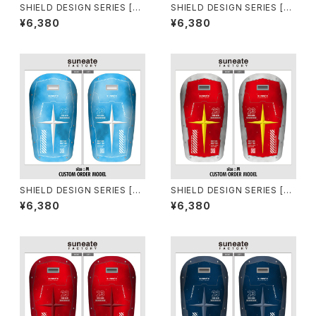
SHIELD DESIGN SERIES [AZ
SHIELD DESIGN SERIES [T
ZURRO NERO]
RICOLORE]
¥6,380
¥6,380
SHIELD DESIGN SERIES [SK
SHIELD DESIGN SERIES [S
Y]
CARET]
¥6,380
¥6,380