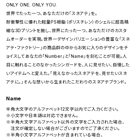
ONLY ONE. ONLY YOU.
世界でたった一つ、あなただけの「スネアテ」を。
耐衝撃性に優れた軽量PS樹脂（ポリスチレン）のシェルに超高精
細な3Dプリントを施し、世界にたった一つ、あなただけのカスタ
ムオーダーを実現。世界一デザインバリエーションの豊富な「スネ
アテ・ファクトリー」の商品群の中からお気に入りのデザインをチ
ョイスしてあなたの「Number」と「Name」を刻むことが可能。人
目に触れることのなかったシンガードを、人に見せたい、自慢した
いアイテムへと変えた。「見えなかったスネアテを、見せたいスネ
アテに。」そんな想いから生まれたこだわりのスネアテブランド。
Name
半角大文字のアルファベット12文字以内でご入力ください。
※小文字や日本語は対応できません。
※半角大文字アルファベット以外の文字をご入力された場合、
注文が確定しない場合がございますのでご了承ください。
※半角小文字アルファベットが含まれている場合、