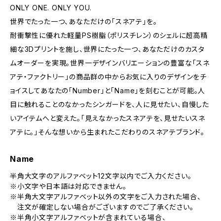
ONLY ONE. ONLY YOU.
世界でたった一つ、あなただけの「スネアテ」を。
耐衝撃性に優れた軽量PS樹脂（ポリスチレン）のシェルに超高精
細な3Dプリントを施し、世界にたった一つ、あなただけのカスタ
ムオーダーを実現。世界一デザインバリエーションの豊富な「スネ
アテ・ファクトリー」の商品群の中からお気に入りのデザインをチ
ョイスしてあなたの「Number」と「Name」を刻むことが可能。人
目に触れることのなかったシンガードを、人に見せたい、自慢した
いアイテムへと変えた。「見えなかったスネアテを、見せたいスネ
アテに。」そんな想いから生まれたこだわりのスネアテブランド。
Name
半角大文字のアルファベット12文字以内でご入力ください。
※小文字や日本語は対応できません。
※半角大文字アルファベット以外の文字をご入力された場合、
注文が確定しない場合がございますのでご了承ください。
※半角小文字アルファベットが含まれている場合、