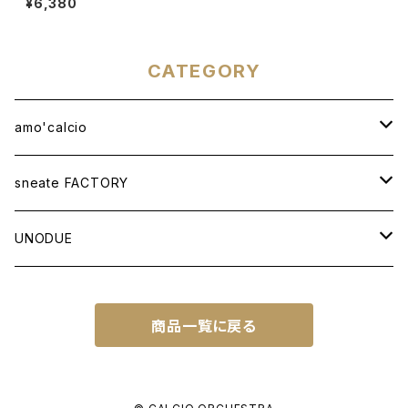
¥6,380
CATEGORY
amo'calcio
APPAREL
sneate FACTORY
T-SHIRT
BAG
ORIGINAL DESIGN
UNODUE
OTHER ITEMS
WOVEN TOTEBAG A3W
OTHER GOODS
CUSTOM ORDER
BALL
商品一覧に戻る
WOVEN TOTEBAG A4W
NATIONAL IDENTITY SERIES
FUTSAL BALL
SOCCER NOTE
WOVEN TOTEBAG A4H
NATIONAL IDENTITY SERIES WC