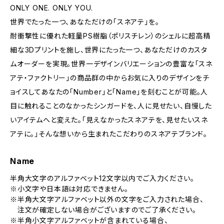
ONLY ONE. ONLY YOU.
世界でたった一つ、あなただけの「スネアテ」を。
耐衝撃性に優れた軽量PS樹脂（ポリスチレン）のシェルに超高精
細な3Dプリントを施し、世界にたった一つ、あなただけのカスタ
ムオーダーを実現。世界一デザインバリエーションの豊富な「スネ
アテ・ファクトリー」の商品群の中からお気に入りのデザインをチ
ョイスしてあなたの「Number」と「Name」を刻むことが可能。人
目に触れることのなかったシンガードを、人に見せたい、自慢した
いアイテムへと変えた。「見えなかったスネアテを、見せたいスネ
アテに。」そんな想いから生まれたこだわりのスネアテブランド。
Name
半角大文字のアルファベット12文字以内でご入力ください。
※小文字や日本語は対応できません。
※半角大文字アルファベット以外の文字をご入力された場合、
注文が確定しない場合がございますのでご了承ください。
※半角小文字アルファベットが含まれている場合、