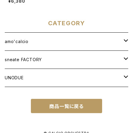
¥6,380
CATEGORY
amo'calcio
APPAREL
sneate FACTORY
T-SHIRT
BAG
ORIGINAL DESIGN
UNODUE
OTHER ITEMS
WOVEN TOTEBAG A3W
OTHER GOODS
CUSTOM ORDER
BALL
商品一覧に戻る
WOVEN TOTEBAG A4W
NATIONAL IDENTITY SERIES
FUTSAL BALL
SOCCER NOTE
WOVEN TOTEBAG A4H
NATIONAL IDENTITY SERIES WC