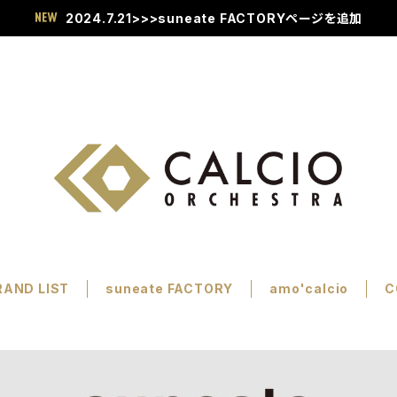
2024.7.21>>>suneate FACTORYページを追加
RAND LIST
suneate FACTORY
amo'calcio
C