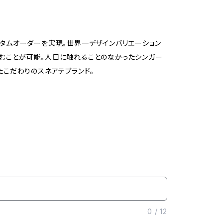
スタムオーダーを実現。世界一デザインバリエーション
を刻むことが可能。人目に触れることのなかったシンガー
たこだわりのスネアテブランド。
0
/
12