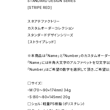
STANDARD DESIGN SERIES
[STRIPE RED]
スネアテファクトリー
カスタムオーダーコレクション
スタンダードデザインシリーズ
［ストライプレッド］
※本商品は「Name」と「Number」のカスタムオーダ
「Name」には半角大文字のアルファベットを12文字
「Number」はご希望の数字を選択して頂き、ご希
□サイズ：
・M（70〜90×174mm）34g
・S（60〜80×145mm）20g
□シェル：軽量PS樹脂（ポリスチレン）