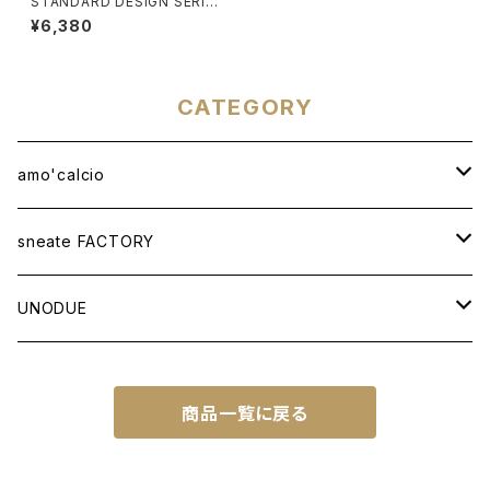
STANDARD DESIGN SERIES
[STRIPE MOS GREEN]
¥6,380
CATEGORY
amo'calcio
APPAREL
sneate FACTORY
T-SHIRT
BAG
ORIGINAL DESIGN
UNODUE
OTHER ITEMS
WOVEN TOTEBAG A3W
OTHER GOODS
CUSTOM ORDER
BALL
商品一覧に戻る
WOVEN TOTEBAG A4W
NATIONAL IDENTITY SERIES
FUTSAL BALL
SOCCER NOTE