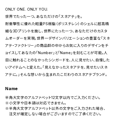
ONLY ONE. ONLY YOU.
世界でたった一つ、あなただけの「スネアテ」を。
耐衝撃性に優れた軽量PS樹脂（ポリスチレン）のシェルに超高精
細な3Dプリントを施し、世界にたった一つ、あなただけのカスタ
ムオーダーを実現。世界一デザインバリエーションの豊富な「スネ
アテ・ファクトリー」の商品群の中からお気に入りのデザインをチ
ョイスしてあなたの「Number」と「Name」を刻むことが可能。人
目に触れることのなかったシンガードを、人に見せたい、自慢した
いアイテムへと変えた。「見えなかったスネアテを、見せたいスネ
アテに。」そんな想いから生まれたこだわりのスネアテブランド。
Name
半角大文字のアルファベット12文字以内でご入力ください。
※小文字や日本語は対応できません。
※半角大文字アルファベット以外の文字をご入力された場合、
注文が確定しない場合がございますのでご了承ください。