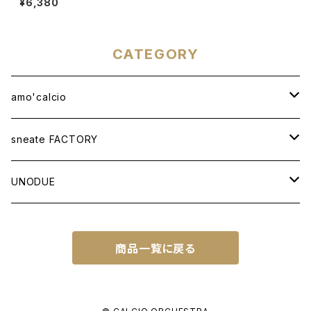
¥6,380
CATEGORY
amo'calcio
APPAREL
sneate FACTORY
T-SHIRT
BAG
ORIGINAL DESIGN
UNODUE
OTHER ITEMS
WOVEN TOTEBAG A3W
OTHER GOODS
CUSTOM ORDER
BALL
商品一覧に戻る
WOVEN TOTEBAG A4W
NATIONAL IDENTITY SERIES
FUTSAL BALL
SOCCER NOTE
WOVEN TOTEBAG A4H
NATIONAL IDENTITY SERIES WC