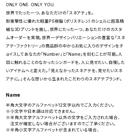
ONLY ONE. ONLY YOU.
世界でたった一つ、あなただけの「スネアテ」を。
耐衝撃性に優れた軽量PS樹脂（ポリスチレン）のシェルに超高精
細な3Dプリントを施し、世界にたった一つ、あなただけのカスタ
ムオーダーを実現。世界一デザインバリエーションの豊富な「スネ
アテ・ファクトリー」の商品群の中からお気に入りのデザインをチ
ョイスしてあなたの「Number」と「Name」を刻むことが可能。人
目に触れることのなかったシンガードを、人に見せたい、自慢した
いアイテムへと変えた。「見えなかったスネアテを、見せたいスネ
アテに。」そんな想いから生まれたこだわりのスネアテブランド。
Name
半角大文字のアルファベット12文字以内でご入力ください。
※小文字や日本語は対応できません。
※半角大文字アルファベット以外の文字をご入力された場合、
注文が確定しない場合がございますのでご了承ください。
※半角小文字アルファベットが含まれている場合、