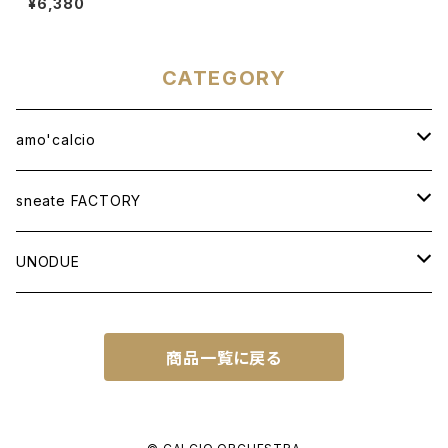
¥6,380
CATEGORY
amo'calcio
APPAREL
sneate FACTORY
T-SHIRT
BAG
ORIGINAL DESIGN
UNODUE
OTHER ITEMS
WOVEN TOTEBAG A3W
OTHER GOODS
CUSTOM ORDER
BALL
商品一覧に戻る
WOVEN TOTEBAG A4W
NATIONAL IDENTITY SERIES
FUTSAL BALL
SOCCER NOTE
WOVEN TOTEBAG A4H
NATIONAL IDENTITY SERIES WC