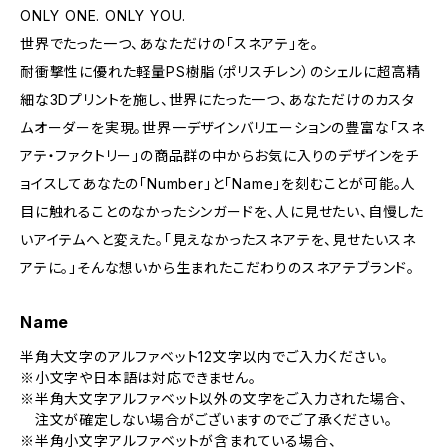
ONLY ONE. ONLY YOU.
世界でたった一つ、あなただけの「スネアテ」を。
耐衝撃性に優れた軽量PS樹脂（ポリスチレン）のシェルに超高精
細な3Dプリントを施し、世界にたった一つ、あなただけのカスタ
ムオーダーを実現。世界一デザインバリエーションの豊富な「スネ
アテ・ファクトリー」の商品群の中からお気に入りのデザインをチ
ョイスしてあなたの「Number」と「Name」を刻むことが可能。人
目に触れることのなかったシンガードを、人に見せたい、自慢した
いアイテムへと変えた。「見えなかったスネアテを、見せたいスネ
アテに。」そんな想いから生まれたこだわりのスネアテブランド。
Name
半角大文字のアルファベット12文字以内でご入力ください。
※小文字や日本語は対応できません。
※半角大文字アルファベット以外の文字をご入力された場合、
注文が確定しない場合がございますのでご了承ください。
※半角小文字アルファベットが含まれている場合、