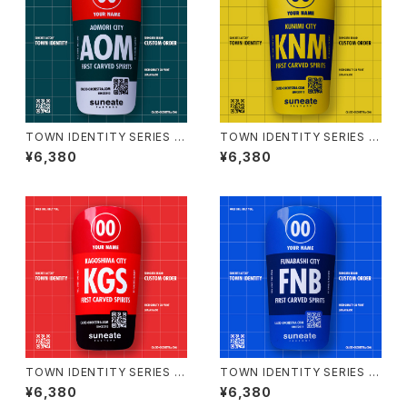
TOWN IDENTITY SERIES J
TOWN IDENTITY SERIES J
APAN EDITION [AOMORI CI
APAN EDITION [KUNIMI CI
¥6,380
¥6,380
TY]
TY]
TOWN IDENTITY SERIES J
TOWN IDENTITY SERIES J
APAN EDITION [KAGOSHIM
APAN EDITION [FUNABASH
¥6,380
¥6,380
A CITY]
I CITY]