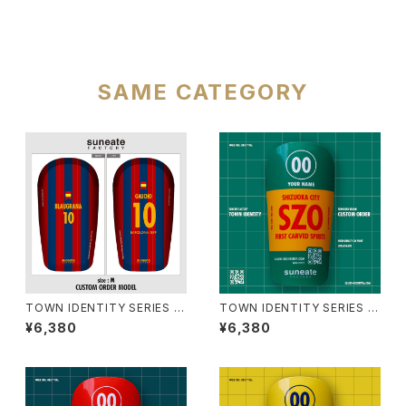
SAME CATEGORY
TOWN IDENTITY SERIES W
TOWN IDENTITY SERIES J
ORLD SPIRITS [BLAUGURA
APAN EDITION [SHIZUOKA
¥6,380
¥6,380
NA]
CITY]