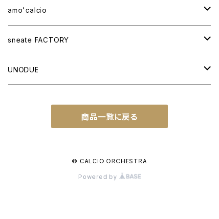
amo'calcio
APPAREL
sneate FACTORY
T-SHIRT
BAG
ORIGINAL DESIGN
UNODUE
OTHER ITEMS
WOVEN TOTEBAG A3W
OTHER GOODS
CUSTOM ORDER
BALL
商品一覧に戻る
WOVEN TOTEBAG A4W
NATIONAL IDENTITY SERIES
FUTSAL BALL
SOCCER NOTE
WOVEN TOTEBAG A4H
NATIONAL IDENTITY SERIES WC
© CALCIO ORCHESTRA
Powered by
WOVEN BACKPACK A3H
TOWN IDENTITY SERIES
JAPAN EDITION