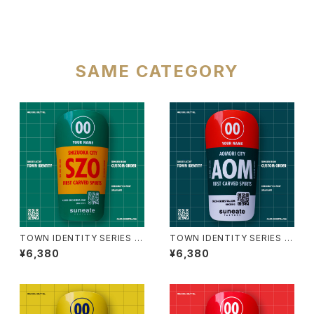
SAME CATEGORY
TOWN IDENTITY SERIES J
TOWN IDENTITY SERIES J
APAN EDITION [SHIZUOKA
APAN EDITION [AOMORI CI
¥6,380
¥6,380
CITY]
TY]