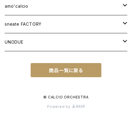
amo'calcio
APPAREL
sneate FACTORY
T-SHIRT
BAG
ORIGINAL DESIGN
UNODUE
OTHER ITEMS
WOVEN TOTEBAG A3W
OTHER GOODS
CUSTOM ORDER
BALL
商品一覧に戻る
WOVEN TOTEBAG A4W
NATIONAL IDENTITY SERIES
FUTSAL BALL
SOCCER NOTE
WOVEN TOTEBAG A4H
NATIONAL IDENTITY SERIES WC
© CALCIO ORCHESTRA
Powered by
WOVEN BACKPACK A3H
TOWN IDENTITY SERIES
JAPAN EDITION