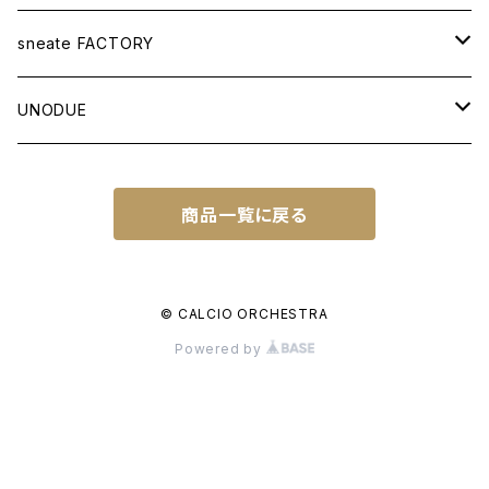
APPAREL
sneate FACTORY
T-SHIRT
BAG
ORIGINAL DESIGN
UNODUE
OTHER ITEMS
WOVEN TOTEBAG A3W
OTHER GOODS
CUSTOM ORDER
BALL
商品一覧に戻る
WOVEN TOTEBAG A4W
NATIONAL IDENTITY SERIES
FUTSAL BALL
SOCCER NOTE
WOVEN TOTEBAG A4H
NATIONAL IDENTITY SERIES WC
© CALCIO ORCHESTRA
Powered by
WOVEN BACKPACK A3H
TOWN IDENTITY SERIES
JAPAN EDITION
WORLD EDITION