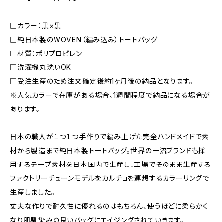
□カラー：黒×黒
□純日本製のWOVEN（編み込み）トートバッグ
□材質：ポリプロピレン
□洗濯機丸洗いOK
□受注生産のため注文確定後約1ヶ月後の納品となります。
※人気カラーで在庫がある場合、1週間程度で納品になる場合が
あります。
日本の職人が１つ１つ手作りで編み上げた完全ハンドメイドで素
材から製造まで純日本製トートバッグ。世界の一流ブランドも採
用するテープ素材を日本国内で生産し、工場でそのまま生産する
ファクトリーチューンモデルをカルチョを連想するカラーリングで
生産しました。
丈夫な作りで耐久性に優れるのはもちろん、使うほどに柔らかく
なり肌馴染みの良いバッグにエイジングされていきます。