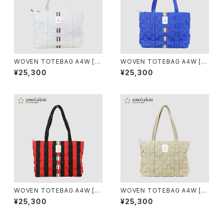
WOVEN TOTEBAG A4W [BI
WOVEN TOTEBAG A4W [A
ANCO]
ZZURRI]
¥25,300
¥25,300
WOVEN TOTEBAG A4W [R
WOVEN TOTEBAG A4W [O
OSSONERO]
RO]
¥25,300
¥25,300