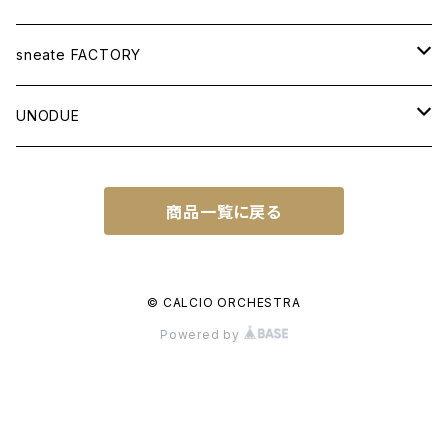
APPAREL
sneate FACTORY
T-SHIRT
BAG
ORIGINAL DESIGN
UNODUE
OTHER ITEMS
WOVEN TOTEBAG A3W
OTHER GOODS
CUSTOM ORDER
BALL
商品一覧に戻る
WOVEN TOTEBAG A4W
NATIONAL IDENTITY SERIES
FUTSAL BALL
SOCCER NOTE
WOVEN TOTEBAG A4H
NATIONAL IDENTITY SERIES WC
© CALCIO ORCHESTRA
Powered by
WOVEN BACKPACK A3H
TOWN IDENTITY SERIES
JAPAN EDITION