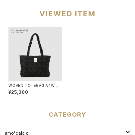
VIEWED ITEM
WOVEN TOTEBAG A4W [N
ERO]
¥25,300
CATEGORY
amo'calcio