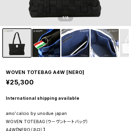
1
/6
WOVEN TOTEBAG A4W [NERO]
¥25,300
International shipping available
amo'calcio by unodue japan
WOVEN TOTEBAG（ウーヴントートバッグ）
A4W【NERO（ネロ）】