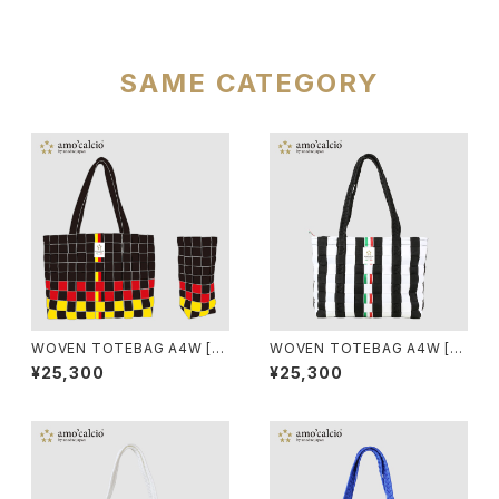
SAME CATEGORY
WOVEN TOTEBAG A4W [G
WOVEN TOTEBAG A4W [BI
ERMANIA]
ANCONERO]
¥25,300
¥25,300