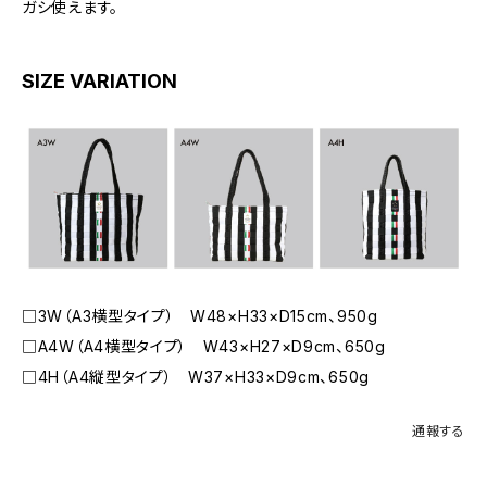
ガシ使えます。
SIZE VARIATION
□3W（A3横型タイプ） W48×H33×D15cm、950g
□A4W（A4横型タイプ） W43×H27×D9cm、650g
□4H（A4縦型タイプ） W37×H33×D9cm、650g
通報する