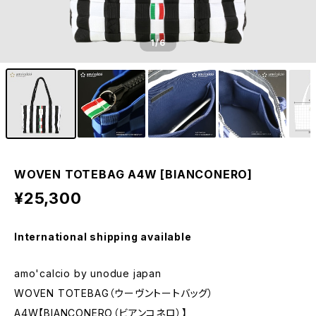
1
/6
WOVEN TOTEBAG A4W [BIANCONERO]
¥25,300
International shipping available
amo'calcio by unodue japan
WOVEN TOTEBAG（ウーヴントートバッグ）
A4W【BIANCONERO（ビアンコネロ）】