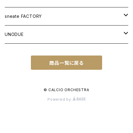
APPAREL
sneate FACTORY
T-SHIRT
BAG
ORIGINAL DESIGN
UNODUE
OTHER ITEMS
WOVEN TOTEBAG A3W
OTHER GOODS
CUSTOM ORDER
BALL
商品一覧に戻る
WOVEN TOTEBAG A4W
NATIONAL IDENTITY SERIES
FUTSAL BALL
SOCCER NOTE
WOVEN TOTEBAG A4H
NATIONAL IDENTITY SERIES WC
© CALCIO ORCHESTRA
Powered by
WOVEN BACKPACK A3H
TOWN IDENTITY SERIES
JAPAN EDITION