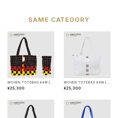
SAME CATEGORY
WOVEN TOTEBAG A4W [G
WOVEN TOTEBAG A4W [BI
ERMANIA]
ANCO]
¥25,300
¥25,300