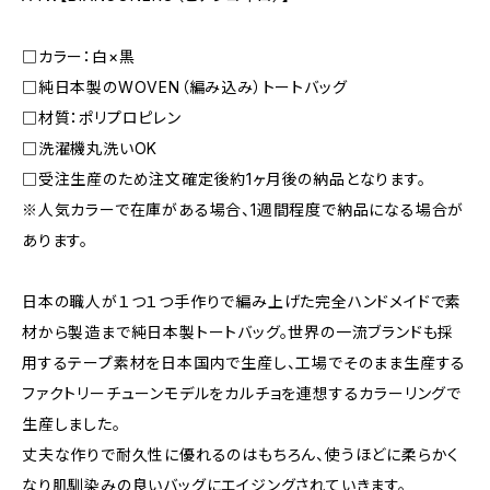
□カラー：白×黒
□純日本製のWOVEN（編み込み）トートバッグ
□材質：ポリプロピレン
□洗濯機丸洗いOK
□受注生産のため注文確定後約1ヶ月後の納品となります。
※人気カラーで在庫がある場合、1週間程度で納品になる場合が
あります。
日本の職人が１つ１つ手作りで編み上げた完全ハンドメイドで素
材から製造まで純日本製トートバッグ。世界の一流ブランドも採
用するテープ素材を日本国内で生産し、工場でそのまま生産する
ファクトリーチューンモデルをカルチョを連想するカラーリングで
生産しました。
丈夫な作りで耐久性に優れるのはもちろん、使うほどに柔らかく
なり肌馴染みの良いバッグにエイジングされていきます。