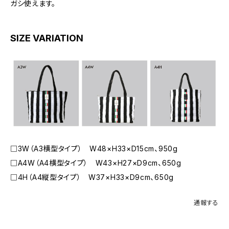
ガシ使えます。
SIZE VARIATION
□3W（A3横型タイプ） W48×H33×D15cm、950g
□A4W（A4横型タイプ） W43×H27×D9cm、650g
□4H（A4縦型タイプ） W37×H33×D9cm、650g
通報する