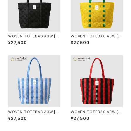
WOVEN TOTEBAG A3W [N
WOVEN TOTEBAG A3W [C
ERO]
ELECAO]
¥27,500
¥27,500
WOVEN TOTEBAG A3W [A
WOVEN TOTEBAG A3W [R
RGENTINA]
OSSONERO]
¥27,500
¥27,500