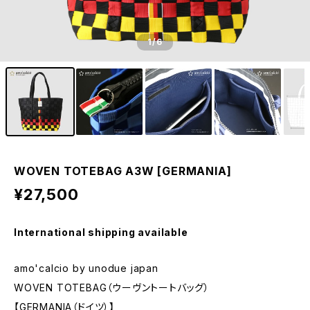
1
/6
WOVEN TOTEBAG A3W [GERMANIA]
¥27,500
International shipping available
amo'calcio by unodue japan
WOVEN TOTEBAG（ウーヴントートバッグ）
【GERMANIA（ドイツ）】