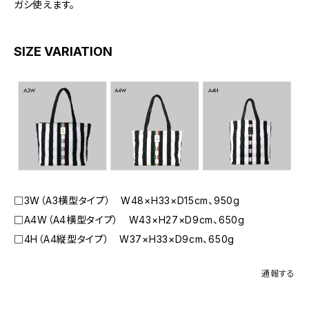
ガシ使えます。
SIZE VARIATION
□3W（A3横型タイプ） W48×H33×D15cm、950g
□A4W（A4横型タイプ） W43×H27×D9cm、650g
□4H（A4縦型タイプ） W37×H33×D9cm、650g
通報する