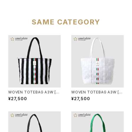
SAME CATEGORY
WOVEN TOTEBAG A3W [BI
WOVEN TOTEBAG A3W [BI
ANCONERO]
ANCO]
¥27,500
¥27,500