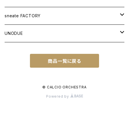
APPAREL
sneate FACTORY
T-SHIRT
BAG
ORIGINAL DESIGN
UNODUE
OTHER ITEMS
WOVEN TOTEBAG A3W
OTHER GOODS
CUSTOM ORDER
BALL
商品一覧に戻る
WOVEN TOTEBAG A4W
NATIONAL IDENTITY SERIES
FUTSAL BALL
SOCCER NOTE
WOVEN TOTEBAG A4H
NATIONAL IDENTITY SERIES WC
© CALCIO ORCHESTRA
Powered by
WOVEN BACKPACK A3H
TOWN IDENTITY SERIES
JAPAN EDITION