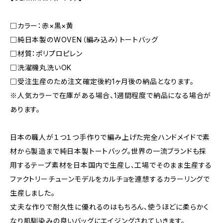
□カラー：赤×黒×黄
□純日本製のWOVEN（編み込み）トートバッグ
□材質：ポリプロピレン
□洗濯機丸洗いOK
□受注生産のため注文確定後約1ヶ月後の納品となります。
※人気カラーで在庫がある場合、1週間程度で納品になる場合が
あります。
日本の職人が１つ１つ手作りで編み上げた完全ハンドメイドで素
材から製造まで純日本製トートバッグ。世界の一流ブランドも採
用するテープ素材を日本国内で生産し、工場でそのまま生産する
ファクトリーチューンモデルをカルチョを連想するカラーリングで
生産しました。
丈夫な作りで耐久性に優れるのはもちろん、使うほどに柔らかく
なり肌馴染みの良いバッグにエイジングされていきます。